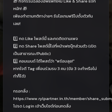
🎁 กิจกรรมฉลองอัพแพทใหม่ Like & Share แจก
หนัก! 🎁
เพียงทำตามกติกาง่ายๆ รับไอเทมฟรีไปตั้งตัวกัน
เลย!
1️⃣ กด Like โพสต์นี้ และกดติดตามเพจ
2️⃣ กด Share โพสต์นี้ไปที่หน้าเฟซบุ๊กส่วนตัว (เปิด
เป็นสาธารณะ/Public)
3️⃣ คอมเมนต์ ใต้โพสต์ว่า "พร้อมลุย!"
หากใจดี Tag เพื่อนร่วมรบ 3 คน (ข้อ 3 จะทำหรือไม่
ทำก็ได้)
กรอกลิ้ง :
https://www.rylpartner.in.th/member/share_subm
โปรด Login เข้าเว็บไซต์ก่อนกดลิ้ง