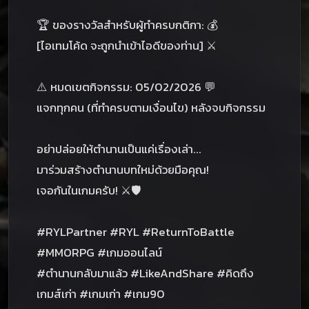
🏆 ของรางวัลสำหรับผู้ทำครบกติกา: 💰
[ไอเทมโค้ด จะถูกนำเข้าไอดีของท่าน] ⚔️
⚠️ หมดเขตกิจกรรม: 05/02/2026 💬
แจกทุกคน (ที่ทำครบตามเงื่อนไข) หลังจบกิจกรรม
อย่าปล่อยให้ตำนานเป็นแค่เรื่องเล่า...
มาร่วมสร้างตำนานบทใหม่ด้วยมือคุณ!
เจอกันในเกมครับ! ⚔️🛡️
#RYLPartner #RYL #ReturnToBattle
#MMORPG #เกมออนไลน์
#ตำนานกลับมาแล้ว #LikeAndShare #คิดถึง
เกมส์เก่า #เกมเก่า #เกม90